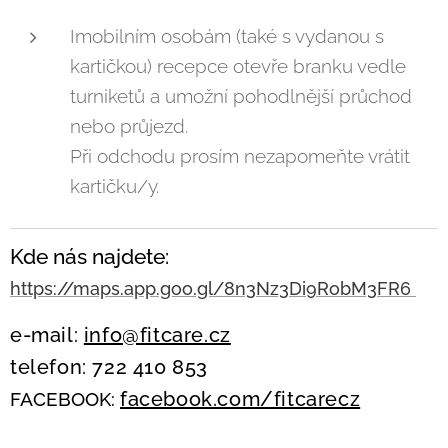
Imobilním osobám (také s vydanou s
kartičkou) recepce otevře branku vedle
turniketů a umožní pohodlnější průchod
nebo průjezd.
Při odchodu prosím nezapomeňte vrátit
kartičku/y.
Kde nás najdete:
https://maps.app.goo.gl/8n3Nz3Di9RobM3FR6
e-mail:
info@fitcare.cz
telefon: 722 410 853
facebook.com/fitcarecz
FACEBOOK: