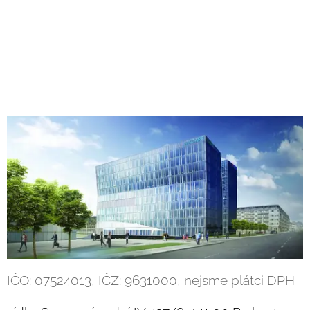
IČO: 07524013, IČZ: 9631000, nejsme plátci DPH