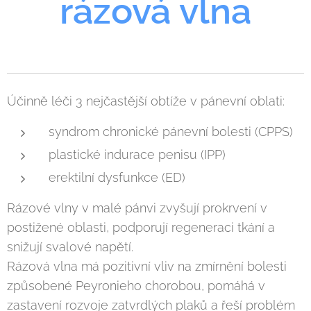
rázová vlna
Účinně léči 3 nejčastější obtíže v pánevní oblati:
syndrom chronické pánevní bolesti (CPPS)
plastické indurace penisu (IPP)
erektilní dysfunkce (ED)
Rázové vlny v malé pánvi zvyšují prokrvení v
postižené oblasti, podporují regeneraci tkání a
snižují svalové napětí.
Rázová vlna má pozitivní vliv na zmírnění bolesti
způsobené Peyronieho chorobou, pomáhá v
zastavení rozvoje zatvrdlých plaků a řeší problém